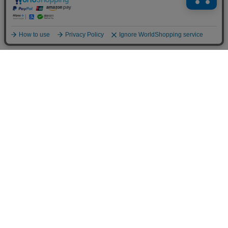
商品を探す
商品一覧
花から選ぶ
ファレノプシス（胡蝶蘭）
シーンから選ぶ
バンダ/オーキッド
誕生日・各種お祝い
インテリアから選ぶ