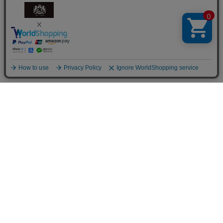
商品を探す
商品一覧
花から選ぶ
ファレノプシス（胡蝶蘭）
シーンから選ぶ