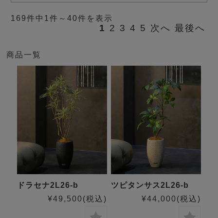
169件中1件～40件を表示
1
2
3
4
5
次へ
最後へ
商品一覧
ドラセナ2L26-b
ツピタンサス2L26-b
¥49,500
(税込)
¥44,000
(税込)