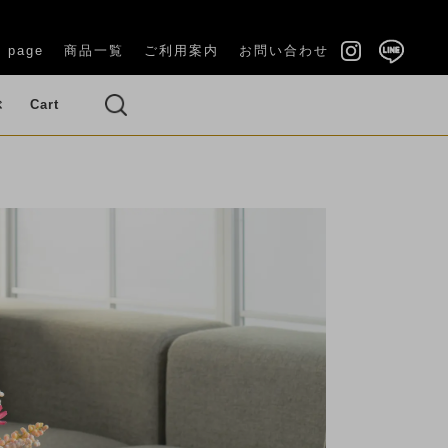
 page
商品一覧
ご利用案内
お問い合わせ
ぶ
Cart
い（長寿祝
結婚祝い・内祝い
・ブーケ
ズ（バラ）
ベッドルーム
ギフトケース付き
ラナンキュラス
い）
OUQUET)
(GIFT BOX)
のお供え花
その他