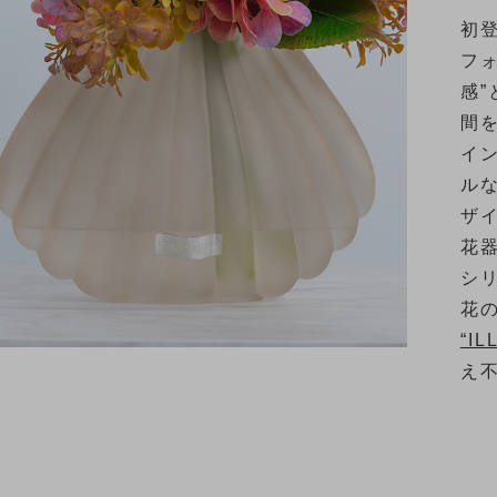
初
フ
感
間
イ
ル
ザ
花
シ
花
“IL
え