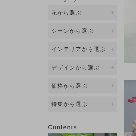
花から選ぶ
ファレノプシス（胡蝶蘭）
シーンから選ぶ
バンダ/オーキッド
誕生日・各種お祝い
インテリアから選ぶ
カサブランカ/リリー
開店・開業・就任祝い（大
ダイニング
デザインから選ぶ
型）
カラー
キッチン
新築祝い・引越し祝い
イリュージョンフラワー
価格から選ぶ
ローズ（バラ）
リビング
お供え・お悔み
観葉植物（BIOPHILIA）
ラナンキュラス
5,000円～9,999円
特集から選ぶ
エントランス
賀寿祝い（長寿祝い）
個性的な花器
マグノリア
10,000円～19,999円
2026年オータムコレクション
ベッドルーム
結婚祝い・内祝い
Contents
香りつきアレンジ
ロータス（睡蓮)
20,000円～
2026年サマーコレクション