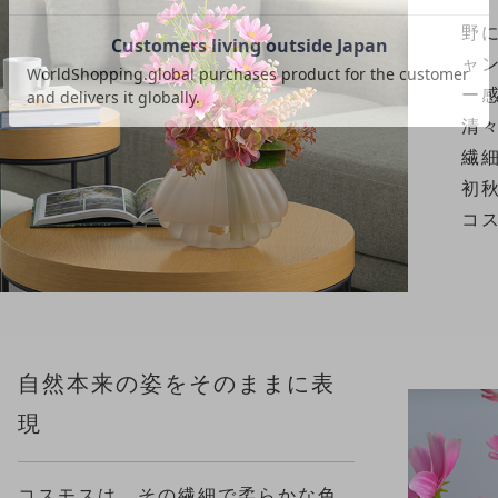
野
ャ
ー
清
繊
初
コ
自然本来の姿をそのままに表
現
コスモスは、その繊細で柔らかな色