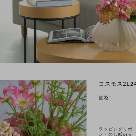
物)
コスモス2L2
価格:
ラッピングリボ
ン・のし紙or立