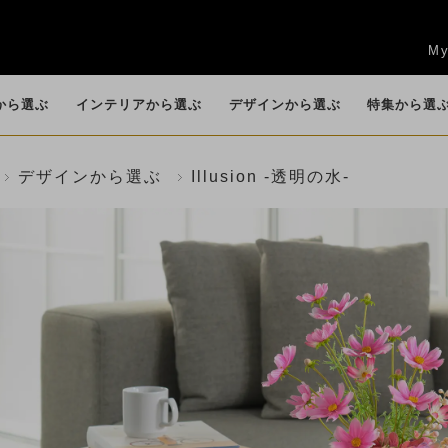
My
から選ぶ
インテリアから選ぶ
デザインから選ぶ
特集から選
デザインから選ぶ
Illusion -透明の水-
任
賀寿祝
新築祝い・引越し
お供え・仏花・お
花束
ッ
キッチン
カサブランカ・リ
観葉植物
リビング
香りつきアレンジ
カラー
エントランス
ロー
祝い
悔やみ
）
(B
(BIOPHILIA)
リー
(POT POURRI)
送別会・退職祝い
法人ギフト
お盆
ロータス（睡蓮）
グリーン(観葉植