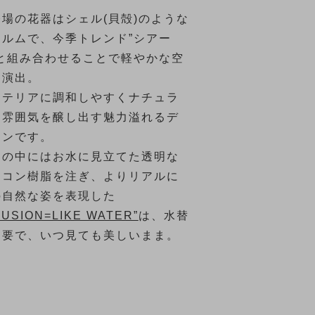
登場の花器はシェル(貝殻)のような
ォルムで、今季トレンド”シアー
”と組み合わせることで軽やかな空
を演出。
ンテリアに調和しやすくナチュラ
な雰囲気を醸し出す魅力溢れるデ
インです。
器の中にはお水に見立てた透明な
リコン樹脂を注ぎ、よりリアルに
の自然な姿を表現した
LUSION=LIKE WATER”
は、水替
不要で、いつ見ても美しいまま。