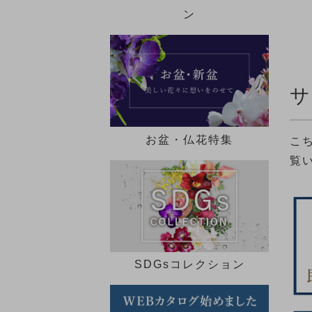
歓迎会ギフト特集
ン
送別会・退職祝い特集
法人ギフト特集
サ
メモリアル コレクション
お盆・仏花特集
こ
特集一覧 ►
覧
SDGsコレクション