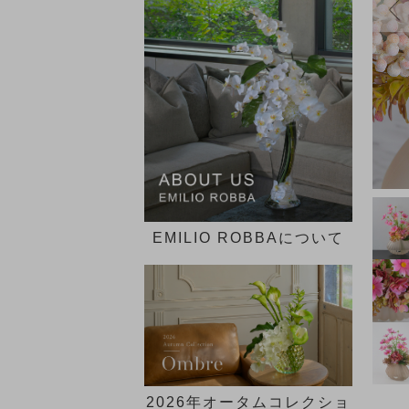
インテリア一覧
歓迎会ギフト
花束・ブーケ
ピオニー(芍薬)
►
30,000円～
新定番の贈り花「胡蝶蘭 特
送別会・退職祝い
ギフトケース付き
集」
グリーン(観葉植物)
50,000円～
法人ギフト
デザイン一覧 ►
SDGs COLLECTION
その他
100,000円～
シーン一覧 ►
胡蝶蘭(ファレノプシス)のア
価格一覧 ►
ートフラワー特集
ブライダルコレクション
EMILIO ROBBAについて
NEW LIFE×GREEN
観葉植物セミオーダー
イリュージョンフラワー特集
【胡蝶蘭】贈答品特集
2026年オータムコレクショ