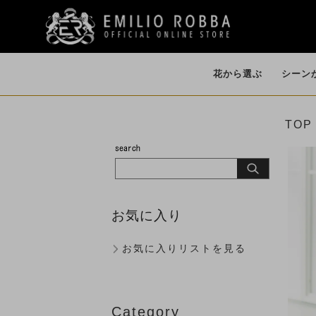
花から選ぶ
シーン
TOP
開店・開業・就
誕生日・各種お祝
イリュージョンフ
個性的な花器
ファレノプシス
ダイニング
バンダ・オーキ
祝い（大型）
い
ラワー
（AMBIENCE
（胡蝶蘭）
ド
（LIKE WATER）
お気に入り
お気に入りリストを見る
歓迎会
Category
ピオニー（芍薬）
マグノリア