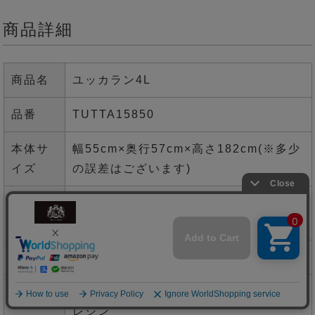
商品詳細
商品名
ユッカラン4L
品番
TUTTA15850
本体サ
幅55cm×奥行57cm×高さ182cm(※多少
イズ
の誤差はございます)
花器サ
横幅31cm×奥行31cm×高さ47cm
イズ
重量
8.6kg(※多少の誤差はございます)
主材
花材:ポリエステル・プラスチック 花器:
レジン