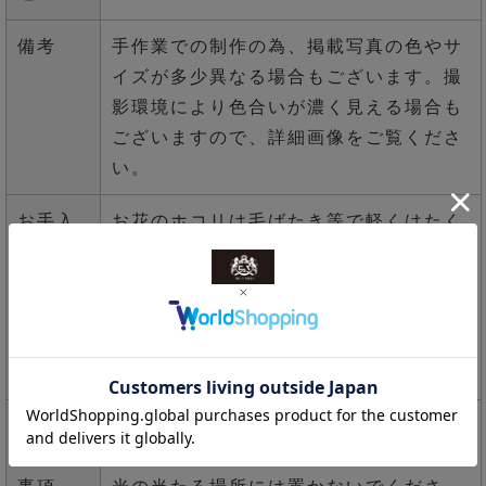
備考
手作業での制作の為、掲載写真の色やサ
イズが多少異なる場合もございます。撮
影環境により色合いが濃く見える場合も
ございますので、詳細画像をご覧くださ
い。
お手入
お花のホコリは毛ばたき等で軽くはたく
れ方法
か、乾いた布でやさしく拭き取ってくだ
さい。※水洗いはできません
形が崩れた時は、茎の中にワイヤーが入
っていますので、やさしく動かし整えて
ください。>>>
詳しくはこちら
使用上
お品物の変色・劣化を防ぐ為、湿度差の
の注意
激しい場所や火気暖房器具の熱、直射日