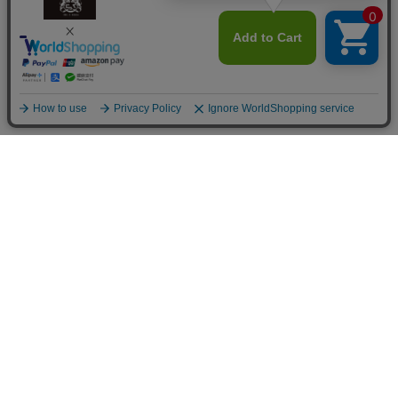
商品を探す
商品一覧
花から選ぶ
ファレノプシス（胡蝶蘭）
シーンから選ぶ
バンダ/オーキッド
誕生日・各種お祝い