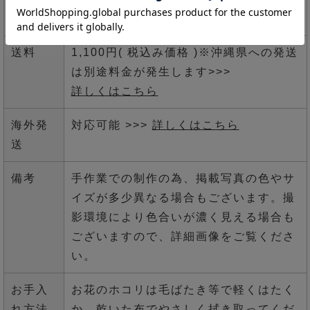
>>>
詳しくはこちら
送料
1,100円( 税込み価格 )※沖縄県への発送
は別途料金が発生します>>>
詳しくはこちら
海外発
対応可能 >>>
詳しくはこちら
送
備考
手作業での制作の為、掲載写真の色やサ
イズが多少異なる場合もございます。撮
影環境により色合いが濃く見える場合も
ございますので、詳細画像をご覧くださ
い。
お手入
お花のホコリは毛ばたき等で軽くはたく
れ方法
か、乾いた布でやさしく拭き取ってくだ