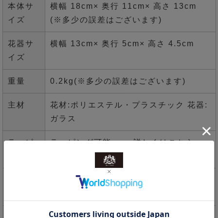
本体サ
横幅 18cm× 奥行 11cm× 高さ 13cm
イズ
(※多少の誤差はございます)
花器サ
横幅 13cm× 奥行 5cm× 高さ 4.5cm
イズ
重量
0.2kg(※多少の誤差はございます)
主材
花材:ポリエステル・プラスチック 花器:
ガラス
ラッピ
ラッピング可能 >>>
詳しくはこちら
ング
名札
立札・のし紙 ( 仏用掛紙 )・メッセージ
カード >>>
詳しくはこちら
発送
営業日正午までのご注文で即日発送可能