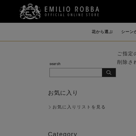
花から選ぶ
シーン
ご指定
削除さ
開店・開業・就
誕生日・各種お祝
イリュージョンフ
個性的な花器
ファレノプシス
ダイニング
バンダ・オーキ
祝い（大型）
い
ラワー
（AMBIENCE
（胡蝶蘭）
ド
（LIKE WATER）
お気に入り
お気に入りリストを見る
歓迎会
Category
ピオニー（芍薬）
マグノリア