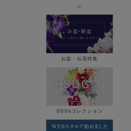
歓迎会ギフト特集
ン
送別会・退職祝い特集
法人ギフト特集
メモリアル コレクション
お盆・仏花特集
特集一覧 ►
SDGsコレクション