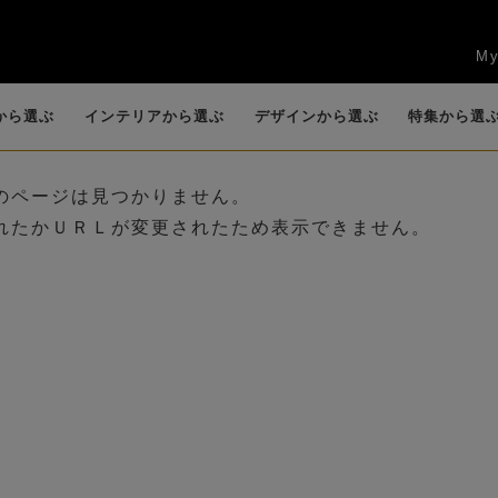
My
から選ぶ
インテリアから選ぶ
デザインから選ぶ
特集から選
のページは見つかりません。
れたかＵＲＬが変更されたため表示できません。
任
賀寿祝
新築祝い・引越し
お供え・仏花・お
花束
ッ
キッチン
カサブランカ・リ
観葉植物
リビング
香りつきアレンジ
カラー
エントランス
ロー
祝い
悔やみ
）
(B
(BIOPHILIA)
リー
(POT POURRI)
送別会・退職祝い
法人ギフト
お盆
ロータス（睡蓮）
グリーン(観葉植