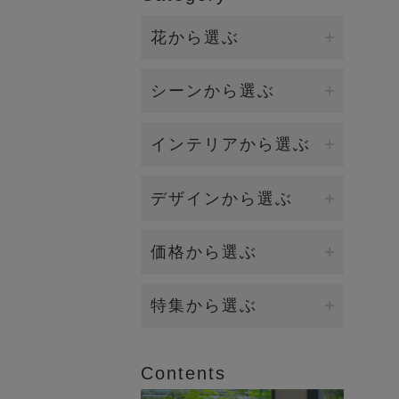
花から選ぶ
ファレノプシス（胡蝶蘭）
シーンから選ぶ
バンダ/オーキッド
誕生日・各種お祝い
インテリアから選ぶ
カサブランカ/リリー
開店・開業・就任祝い（大
ダイニング
デザインから選ぶ
型）
カラー
キッチン
新築祝い・引越し祝い
イリュージョンフラワー
価格から選ぶ
ローズ（バラ）
リビング
お供え・お悔み
観葉植物（BIOPHILIA）
ラナンキュラス
5,000円～9,999円
特集から選ぶ
エントランス
賀寿祝い（長寿祝い）
個性的な花器
マグノリア
10,000円～19,999円
2026年オータムコレクション
ベッドルーム
結婚祝い・内祝い
Contents
香りつきアレンジ
ロータス（睡蓮)
20,000円～
2026年サマーコレクション