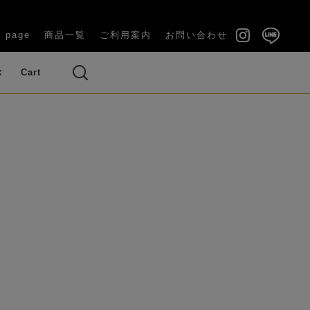
 page
商品一覧
ご利用案内
お問い合わせ
ぶ
Cart
い（長寿祝
結婚祝い・内祝い
・ブーケ
ズ（バラ）
ベッドルーム
ギフトケース付き
ラナンキュラス
い）
OUQUET)
(GIFT BOX)
のお供え花
その他