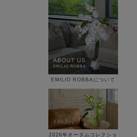
インテリア一覧
歓迎会ギフト
花束・ブーケ
ピオニー(芍薬)
►
30,000円～
新定番の贈り花「胡蝶蘭 特
送別会・退職祝い
ギフトケース付き
集」
グリーン(観葉植物)
50,000円～
法人ギフト
デザイン一覧 ►
SDGs COLLECTION
その他
100,000円～
シーン一覧 ►
胡蝶蘭(ファレノプシス)のア
価格一覧 ►
ートフラワー特集
ブライダルコレクション
EMILIO ROBBAについて
NEW LIFE×GREEN
観葉植物セミオーダー
イリュージョンフラワー特集
【胡蝶蘭】贈答品特集
2026年オータムコレクショ