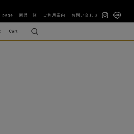
 page
商品一覧
ご利用案内
お問い合わせ
ぶ
Cart
い（長寿祝
結婚祝い・内祝い
・ブーケ
ズ（バラ）
ベッドルーム
ギフトケース付き
ラナンキュラス
い）
OUQUET)
(GIFT BOX)
のお供え花
その他