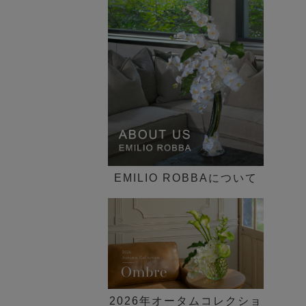
インテリア一覧
歓迎会ギフト
花束・ブーケ
ピオニー(芍薬)
►
30,000円～
新定番の贈り花「胡蝶蘭 特
送別会・退職祝い
ギフトケース付き
集」
グリーン(観葉植物)
50,000円～
法人ギフト
デザイン一覧 ►
SDGs COLLECTION
その他
100,000円～
シーン一覧 ►
胡蝶蘭(ファレノプシス)のア
価格一覧 ►
ートフラワー特集
ブライダルコレクション
EMILIO ROBBAについて
NEW LIFE×GREEN
観葉植物セミオーダー
イリュージョンフラワー特集
【胡蝶蘭】贈答品特集
2026年オータムコレクショ