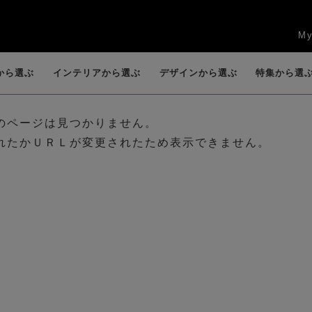
My
から選ぶ
インテリアから選ぶ
デザインから選ぶ
特集から選
のページは見つかりません。
れたかＵＲＬが変更されたため表示できません。
任
賀寿祝
新築祝い・引越し
お供え・仏花・お
花束
ッ
キッチン
カサブランカ・リ
観葉植物
リビング
香りつきアレンジ
カラー
エントランス
ロー
祝い
悔やみ
）
(B
(BIOPHILIA)
リー
(POT POURRI)
送別会・退職祝い
法人ギフト
お盆
ロータス（睡蓮）
グリーン(観葉植