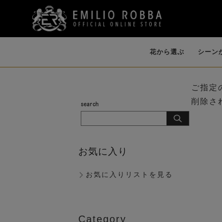
花から選ぶ
シーン
ご指定
削除さ
開店・開業・就
誕生日・各種お祝
イリュージョンフ
個性的な花器
ファレノプシス
ダイニング
バンダ・オーキ
祝い（大型）
い
ラワー
（AMBIENCE
（胡蝶蘭）
ド
（LIKE WATER）
お気に入り
お気に入りリストを見る
歓迎会
Category
ピオニー（芍薬）
マグノリア