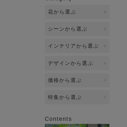
花から選ぶ
ファレノプシス（胡蝶蘭）
シーンから選ぶ
バンダ/オーキッド
誕生日・各種お祝い
インテリアから選ぶ
カサブランカ/リリー
開店・開業・就任祝い（大
ダイニング
デザインから選ぶ
型）
カラー
キッチン
新築祝い・引越し祝い
イリュージョンフラワー
価格から選ぶ
ローズ（バラ）
リビング
お供え・お悔み
観葉植物（BIOPHILIA）
ラナンキュラス
5,000円～9,999円
特集から選ぶ
エントランス
賀寿祝い（長寿祝い）
個性的な花器
マグノリア
10,000円～19,999円
2026年オータムコレクション
ベッドルーム
結婚祝い・内祝い
Contents
香りつきアレンジ
ロータス（睡蓮)
20,000円～
2026年サマーコレクション