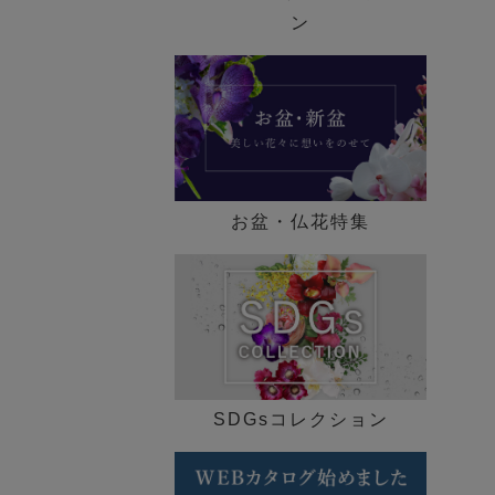
歓迎会ギフト特集
ン
送別会・退職祝い特集
法人ギフト特集
メモリアル コレクション
お盆・仏花特集
特集一覧 ►
SDGsコレクション