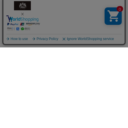
商品を探す
商品一覧
花から選ぶ
ファレノプシス（胡蝶蘭）
シーンから選ぶ