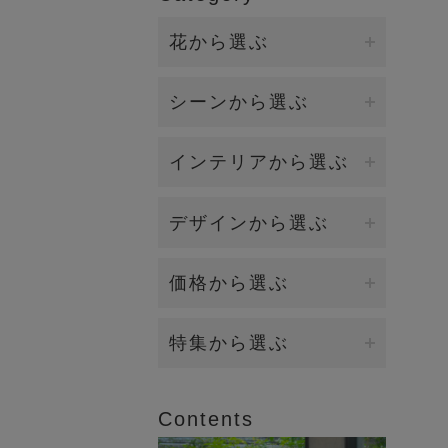
花から選ぶ
ファレノプシス（胡蝶蘭）
シーンから選ぶ
バンダ/オーキッド
誕生日・各種お祝い
インテリアから選ぶ
カサブランカ/リリー
開店・開業・就任祝い（大
ダイニング
デザインから選ぶ
型）
カラー
キッチン
新築祝い・引越し祝い
イリュージョンフラワー
価格から選ぶ
ローズ（バラ）
リビング
お供え・お悔み
観葉植物（BIOPHILIA）
ラナンキュラス
5,000円～9,999円
特集から選ぶ
エントランス
賀寿祝い（長寿祝い）
個性的な花器
マグノリア
10,000円～19,999円
2026年オータムコレクション
ベッドルーム
結婚祝い・内祝い
Contents
香りつきアレンジ
ロータス（睡蓮)
20,000円～
2026年サマーコレクション