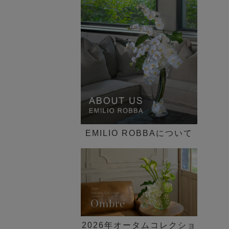
インテリア一覧
歓迎会ギフト
花束・ブーケ
ピオニー(芍薬)
►
30,000円～
新定番の贈り花「胡蝶蘭 特
送別会・退職祝い
ギフトケース付き
集」
グリーン(観葉植物)
50,000円～
法人ギフト
デザイン一覧 ►
SDGs COLLECTION
その他
100,000円～
シーン一覧 ►
胡蝶蘭(ファレノプシス)のア
価格一覧 ►
ートフラワー特集
ブライダルコレクション
EMILIO ROBBAについて
NEW LIFE×GREEN
観葉植物セミオーダー
イリュージョンフラワー特集
【胡蝶蘭】贈答品特集
2026年オータムコレクショ