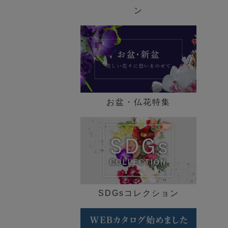
歓迎会ギフト特集
ン
送別会・退職祝い特集
法人ギフト特集
メモリアル コレクション
お盆・仏花特集
特集一覧 ►
SDGsコレクション