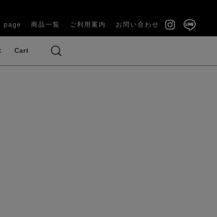
 page
商品一覧
ご利用案内
お問い合わせ
ぶ
Cart
い（長寿祝
結婚祝い・内祝い
・ブーケ
ズ（バラ）
ベッドルーム
ギフトケース付き
ラナンキュラス
い）
OUQUET)
(GIFT BOX)
のお供え花
その他