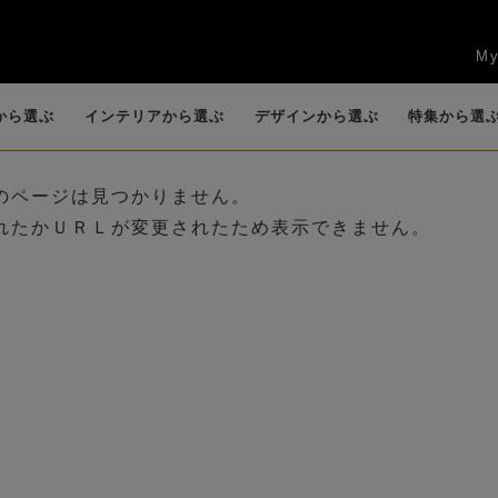
My
から選ぶ
インテリアから選ぶ
デザインから選ぶ
特集から選
のページは見つかりません。
れたかＵＲＬが変更されたため表示できません。
任
賀寿祝
新築祝い・引越し
お供え・仏花・お
花束
ッ
キッチン
カサブランカ・リ
観葉植物
リビング
香りつきアレンジ
カラー
エントランス
ロー
祝い
悔やみ
）
(B
(BIOPHILIA)
リー
(POT POURRI)
送別会・退職祝い
法人ギフト
お盆
ロータス（睡蓮）
グリーン(観葉植