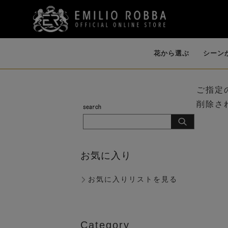
花から選ぶ
シーン
ご指定
削除さ
開店・開業・就
誕生日・各種お祝
イリュージョンフ
個性的な花器
ファレノプシス
ダイニング
バンダ・オーキ
祝い（大型）
い
ラワー
（AMBIENCE
（胡蝶蘭）
ド
（LIKE WATER）
お気に入り
お気に入りリストを見る
歓迎会
Category
ピオニー（芍薬）
マグノリア