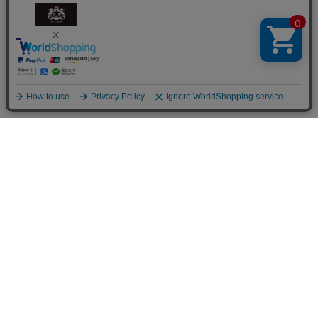
商品を探す
商品一覧
花から選ぶ
ファレノプシス（胡蝶蘭）
シーンから選ぶ