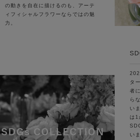
の動きを自在に描けるのも、アーテ
ィフィシャルフラワーならではの魅
力。
S
20
タ
者
ら
い
は
S
い