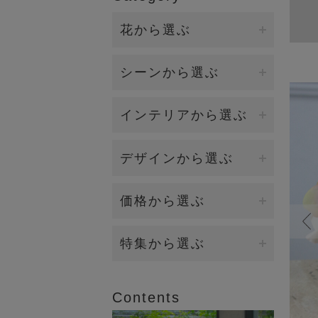
花から選ぶ
ファレノプシス（胡蝶蘭）
シーンから選ぶ
バンダ/オーキッド
誕生日・各種お祝い
インテリアから選ぶ
カサブランカ/リリー
開店・開業・就任祝い（大
ダイニング
デザインから選ぶ
型）
カラー
キッチン
新築祝い・引越し祝い
イリュージョンフラワー
価格から選ぶ
ローズ（バラ）
リビング
お供え・お悔み
観葉植物（BIOPHILIA）
ラナンキュラス
5,000円～9,999円
特集から選ぶ
エントランス
賀寿祝い（長寿祝い）
個性的な花器
マグノリア
10,000円～19,999円
2026年オータムコレクション
ベッドルーム
結婚祝い・内祝い
Contents
香りつきアレンジ
ロータス（睡蓮)
20,000円～
2026年サマーコレクション