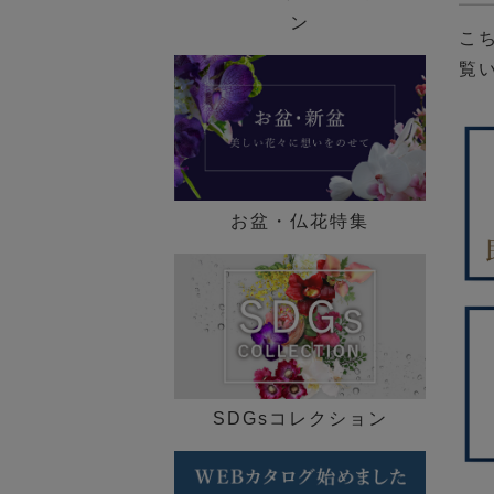
歓迎会ギフト特集
ン
こ
覧
送別会・退職祝い特集
法人ギフト特集
メモリアル コレクション
お盆・仏花特集
特集一覧 ►
SDGsコレクション