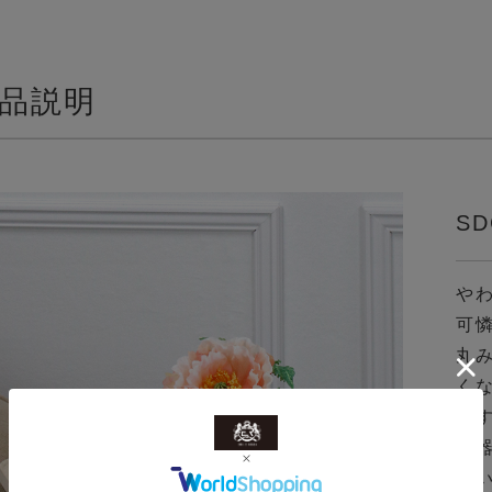
品説明
SD
や
可
丸
く
ま
花
て