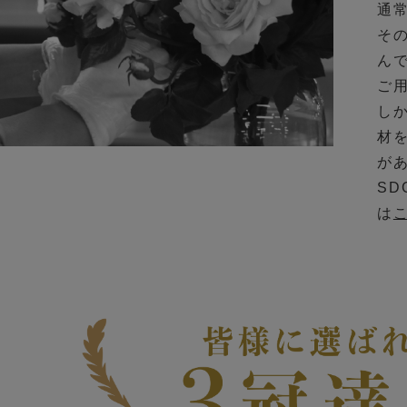
通
そ
ん
ご
し
材
が
S
は