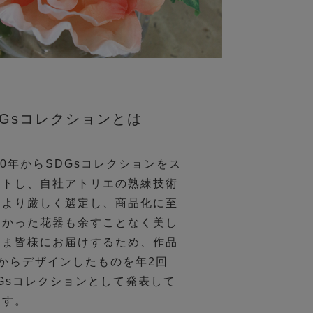
DGsコレクションとは
20年からSDGsコレクションをス
ートし、自社アトリエの熟練技術
により厳しく選定し、商品化に至
なかった花器も余すことなく美し
まま皆様にお届けするため、作品
1からデザインしたものを年2回
DGsコレクションとして発表して
ます。