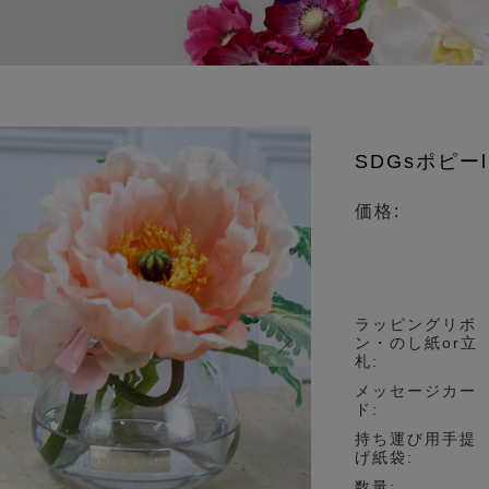
物)
SDGsポピーl
価格:
ラッピングリボ
ン・のし紙or立
札:
メッセージカー
ド:
持ち運び用手提
げ紙袋:
数量: