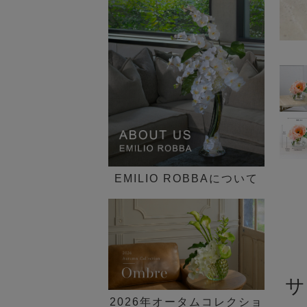
インテリア一覧
歓迎会ギフト
花束・ブーケ
ピオニー(芍薬)
►
30,000円～
新定番の贈り花「胡蝶蘭 特
送別会・退職祝い
ギフトケース付き
集」
グリーン(観葉植物)
50,000円～
法人ギフト
デザイン一覧 ►
SDGs COLLECTION
その他
100,000円～
シーン一覧 ►
胡蝶蘭(ファレノプシス)のア
価格一覧 ►
ートフラワー特集
ブライダルコレクション
EMILIO ROBBAについて
NEW LIFE×GREEN
観葉植物セミオーダー
イリュージョンフラワー特集
サ
【胡蝶蘭】贈答品特集
2026年オータムコレクショ