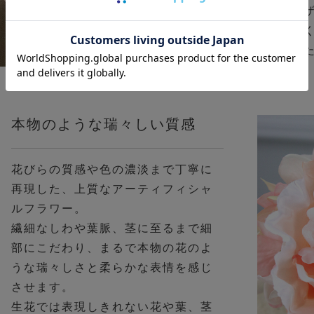
デ
な
い
本物のような瑞々しい質感
花びらの質感や色の濃淡まで丁寧に
再現した、上質なアーティフィシャ
ルフラワー。
繊細なしわや葉脈、茎に至るまで細
部にこだわり、まるで本物の花のよ
うな瑞々しさと柔らかな表情を感じ
させます。
生花では表現しきれない花や葉、茎