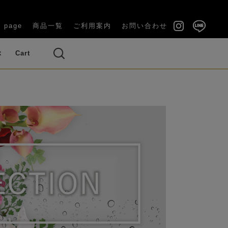
 page
商品一覧
ご利用案内
お問い合わせ
ぶ
Cart
い（長寿祝
結婚祝い・内祝い
・ブーケ
ズ（バラ）
ベッドルーム
ギフトケース付き
ラナンキュラス
い）
OUQUET)
(GIFT BOX)
のお供え花
その他