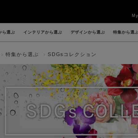
My
から選ぶ
インテリアから選ぶ
デザインから選ぶ
特集から選
特集から選ぶ
SDGsコレクション
任
賀寿祝
新築祝い・引越し
お供え・仏花・お
花束
ッ
キッチン
カサブランカ・リ
観葉植物
リビング
香りつきアレンジ
カラー
エントランス
ロー
祝い
悔やみ
）
(B
(BIOPHILIA)
リー
(POT POURRI)
送別会・退職祝い
法人ギフト
お盆
ロータス（睡蓮）
グリーン(観葉植