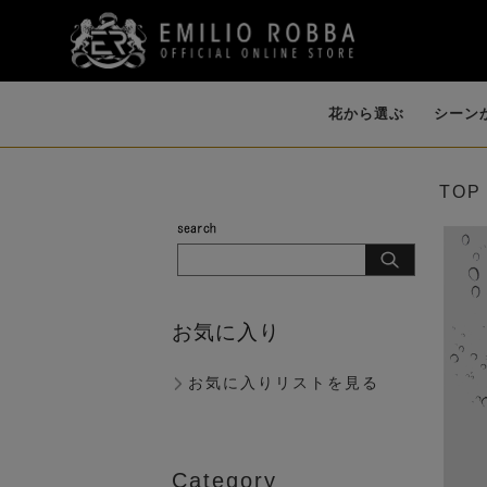
花から選ぶ
シーン
TOP
開店・開業・就
誕生日・各種お祝
イリュージョンフ
個性的な花器
ファレノプシス
ダイニング
バンダ・オーキ
祝い（大型）
い
ラワー
（AMBIENCE
（胡蝶蘭）
ド
（LIKE WATER）
お気に入り
お気に入りリストを見る
歓迎会
Category
ピオニー（芍薬）
マグノリア