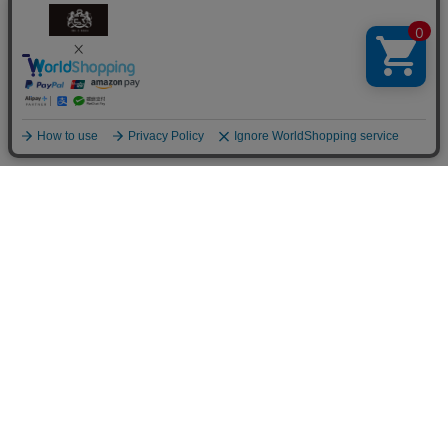
商品を探す
商品一覧
花から選ぶ
ファレノプシス（胡蝶蘭）
シーンから選ぶ