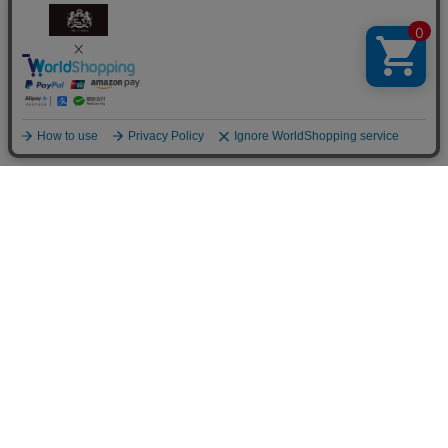
商品を探す
商品一覧
花から選ぶ
ファレノプシス（胡蝶蘭）
シーンから選ぶ