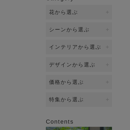
花から選ぶ
ファレノプシス（胡蝶蘭）
シーンから選ぶ
バンダ/オーキッド
誕生日・各種お祝い
インテリアから選ぶ
カサブランカ/リリー
開店・開業・就任祝い（大
ダイニング
デザインから選ぶ
型）
カラー
キッチン
新築祝い・引越し祝い
イリュージョンフラワー
価格から選ぶ
ローズ（バラ）
リビング
お供え・お悔み
観葉植物（BIOPHILIA）
ラナンキュラス
5,000円～9,999円
特集から選ぶ
エントランス
賀寿祝い（長寿祝い）
個性的な花器
マグノリア
10,000円～19,999円
2026年オータムコレクション
ベッドルーム
結婚祝い・内祝い
Contents
香りつきアレンジ
ロータス（睡蓮)
20,000円～
2026年サマーコレクション