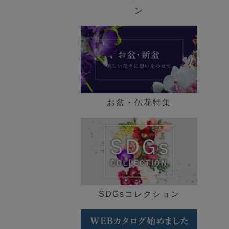
歓迎会ギフト特集
ン
送別会・退職祝い特集
法人ギフト特集
メモリアル コレクション
お盆・仏花特集
特集一覧 ►
SDGsコレクション