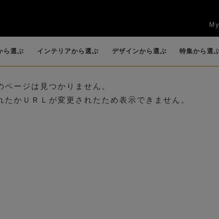
My
から選ぶ
インテリアから選ぶ
デザインから選ぶ
特集から選
のページは見つかりません。
れたかＵＲＬが変更されたため表示できません。
任
賀寿祝
新築祝い・引越し
お供え・仏花・お
花束
ッ
キッチン
カサブランカ・リ
観葉植物
リビング
香りつきアレンジ
カラー
エントランス
ロー
祝い
悔やみ
）
(B
(BIOPHILIA)
リー
(POT POURRI)
送別会・退職祝い
法人ギフト
お盆
ロータス（睡蓮）
グリーン(観葉植