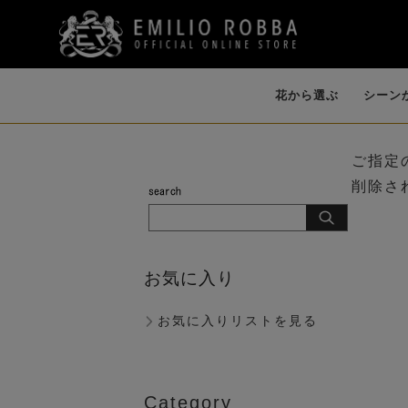
花から選ぶ
シーン
ご指定
削除さ
開店・開業・就
誕生日・各種お祝
イリュージョンフ
個性的な花器
ファレノプシス
ダイニング
バンダ・オーキ
祝い（大型）
い
ラワー
（AMBIENCE
（胡蝶蘭）
ド
（LIKE WATER）
お気に入り
お気に入りリストを見る
歓迎会
Category
ピオニー（芍薬）
マグノリア