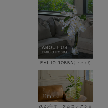
インテリア一覧
歓迎会ギフト
花束・ブーケ
ピオニー(芍薬)
►
30,000円～
新定番の贈り花「胡蝶蘭 特
送別会・退職祝い
ギフトケース付き
集」
グリーン(観葉植物)
50,000円～
法人ギフト
デザイン一覧 ►
SDGs COLLECTION
その他
100,000円～
シーン一覧 ►
胡蝶蘭(ファレノプシス)のア
価格一覧 ►
ートフラワー特集
ブライダルコレクション
EMILIO ROBBAについて
NEW LIFE×GREEN
観葉植物セミオーダー
イリュージョンフラワー特集
【胡蝶蘭】贈答品特集
2026年オータムコレクショ