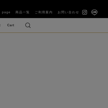
 page
商品一覧
ご利用案内
お問い合わせ
ぶ
Cart
い（長寿祝
結婚祝い・内祝い
・ブーケ
ズ（バラ）
ベッドルーム
ギフトケース付き
ラナンキュラス
い）
OUQUET)
(GIFT BOX)
のお供え花
その他