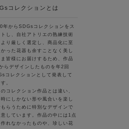
DGsコレクションとは
20年からSDGsコレクションをス
ートし、自社アトリエの熟練技術
により厳しく選定し、商品化に至
なかった花器も余すことなく美し
まま皆様にお届けするため、作品
1からデザインしたものを年2回
DGsコレクションとして発表して
ます。
常のコレクション作品とは違い、
の時にしかない形や風合いを楽し
でもらうために特別なデザインで
用意しています。作品の中には1点
か作れなかったものや、珍しい花