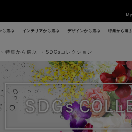
My
から選ぶ
インテリアから選ぶ
デザインから選ぶ
特集から選
特集から選ぶ
SDGsコレクション
任
賀寿祝
新築祝い・引越し
お供え・仏花・お
花束
ッ
キッチン
カサブランカ・リ
観葉植物
リビング
香りつきアレンジ
カラー
エントランス
ロー
祝い
悔やみ
）
(B
(BIOPHILIA)
リー
(POT POURRI)
送別会・退職祝い
法人ギフト
お盆
ロータス（睡蓮）
グリーン(観葉植