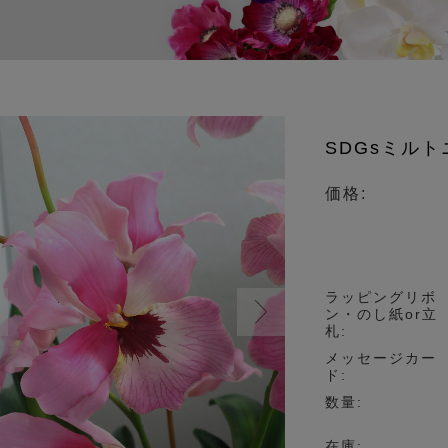
物)
SDGsミルト
価格:
ラッピングリボ
ン・のし紙or立
札:
メッセージカー
ド:
数量:
在庫: