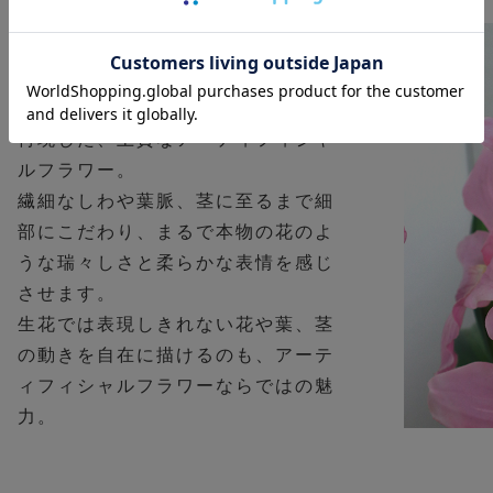
本物のような瑞々しい質感
花びらの質感や色の濃淡まで丁寧に
再現した、上質なアーティフィシャ
ルフラワー。
繊細なしわや葉脈、茎に至るまで細
部にこだわり、まるで本物の花のよ
うな瑞々しさと柔らかな表情を感じ
させます。
生花では表現しきれない花や葉、茎
の動きを自在に描けるのも、アーテ
ィフィシャルフラワーならではの魅
力。