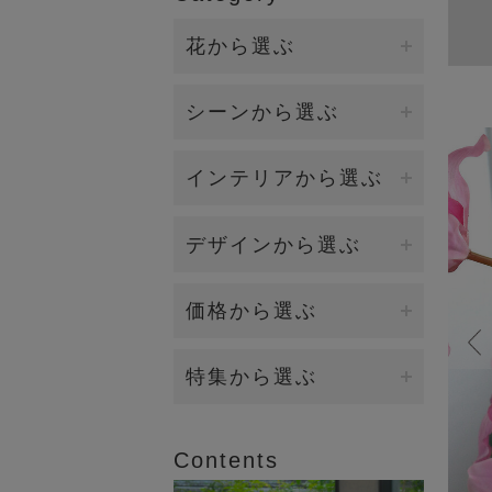
花から選ぶ
ファレノプシス（胡蝶蘭）
シーンから選ぶ
バンダ/オーキッド
誕生日・各種お祝い
インテリアから選ぶ
カサブランカ/リリー
開店・開業・就任祝い（大
ダイニング
デザインから選ぶ
型）
カラー
キッチン
新築祝い・引越し祝い
イリュージョンフラワー
価格から選ぶ
ローズ（バラ）
リビング
お供え・お悔み
観葉植物（BIOPHILIA）
ラナンキュラス
5,000円～9,999円
特集から選ぶ
エントランス
賀寿祝い（長寿祝い）
個性的な花器
マグノリア
10,000円～19,999円
2026年オータムコレクション
ベッドルーム
結婚祝い・内祝い
Contents
香りつきアレンジ
ロータス（睡蓮)
20,000円～
2026年サマーコレクション