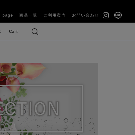
 page
商品一覧
ご利用案内
お問い合わせ
ぶ
Cart
い（長寿祝
結婚祝い・内祝い
・ブーケ
ズ（バラ）
ベッドルーム
ギフトケース付き
ラナンキュラス
い）
OUQUET)
(GIFT BOX)
のお供え花
その他