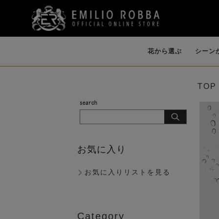
花から選ぶ
シーン
TOP
開店・開業・就
誕生日・各種お祝
イリュージョンフ
個性的な花器
ファレノプシス
ダイニング
バンダ・オーキ
祝い（大型）
い
ラワー
（AMBIENCE
（胡蝶蘭）
ド
（LIKE WATER）
お気に入り
お気に入りリストを見る
歓迎会
Category
ピオニー（芍薬）
マグノリア