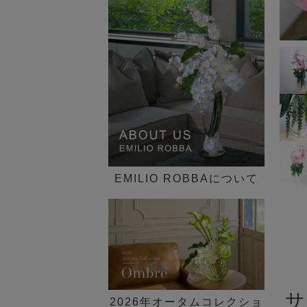
インテリア一覧
歓迎会ギフト
花束・ブーケ
ピオニー(芍薬)
►
30,000円～
新定番の贈り花「胡蝶蘭 特
送別会・退職祝い
ギフトケース付き
集」
グリーン(観葉植物)
50,000円～
法人ギフト
デザイン一覧 ►
SDGs COLLECTION
その他
100,000円～
シーン一覧 ►
胡蝶蘭(ファレノプシス)のア
価格一覧 ►
ートフラワー特集
ブライダルコレクション
EMILIO ROBBAについて
NEW LIFE×GREEN
観葉植物セミオーダー
イリュージョンフラワー特集
【胡蝶蘭】贈答品特集
サ
2026年オータムコレクショ