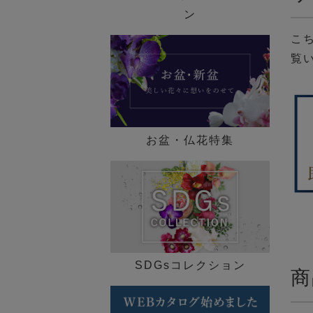
歓迎会ギフト特集
ン
こ
送別会・退職祝い特集
覧
法人ギフト特集
メモリアル コレクション
お盆・仏花特集
特集一覧 ►
SDGsコレクション
商