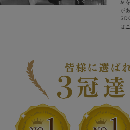
材
が
S
は