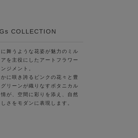
Gs COLLECTION
雅に舞うような花姿が魅力のミル
ニアを主役にしたアートフラワー
レンジメント。
やかに咲き誇るピンクの花々と豊
なグリーンが織りなすボタニカル
表情が、空間に彩りを添え、自然
美しさをモダンに表現します。