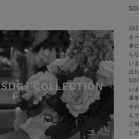
S
20
タ
者
ら
い
は
S
い
通
そ
ん
ご
し