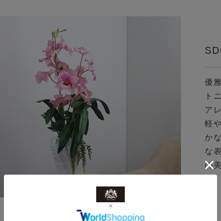
SD
優
ト
ア
軽
か
な
の