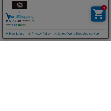
商品を探す
商品一覧
花から選ぶ
ファレノプシス（胡蝶蘭）
シーンから選ぶ